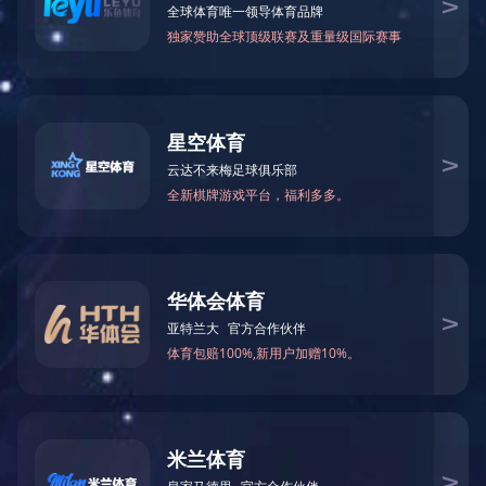
电池测试试验箱
简要描述：
电池测试试验箱特点：对应二次电池的温度试验，拥
有即是高安全功能又有丰富多彩的额安全构造的设备。二次电池
试验中，在漏气或起火危险时发挥作用。